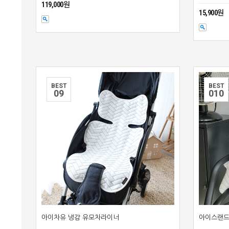
119,000원
15,900원
BEST
BEST
0
9
0
10
아이차유 냉감 유모차라이너
아이스랜드