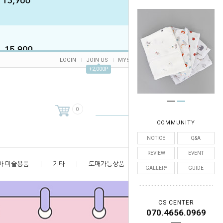
LOGIN
JOIN US
MYSHOP
CART /
0
ORDER
+2,000P
0
COMMUNITY
NOTICE
Q&A
REVIEW
EVENT
아 미술용품
기타
도매가능상품
엄마 공간
GALLERY
GUIDE
CS CENTER
070.4656.0969