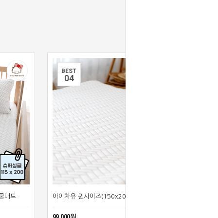
BEST
0
4
 쿨매트
아이차유 퀸사이즈(150x200) 냉감 쿨매트
99,000원