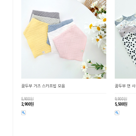
꿈두부 거즈 스카프빕 모음
꿈두부 면 
5,900원
9,900원
2,900원
5,500원