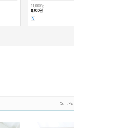
11,000원
8,900원
Do It Yourself