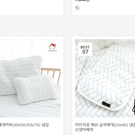
BEST
0
7
개커버(30x50/50x70) 냉감
아이차유 매쉬 납작베개(20x40) 냉
신생아베개