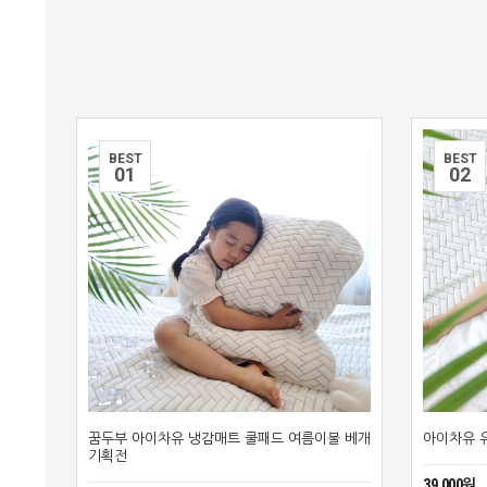
BEST
BEST
0
1
0
2
꿈두부 아이차유 냉감매트 쿨패드 여름이불 베개
아이차유 유
기획전
39,000원