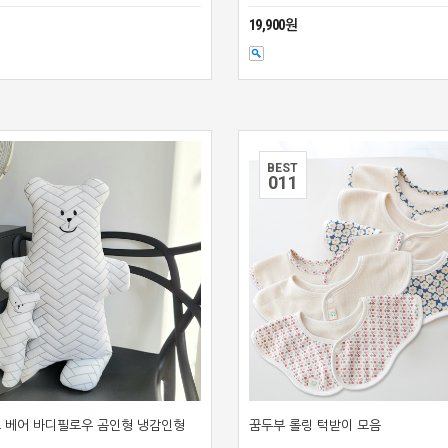
19,900원
BEST
0
11
 베어 바디필로우 곰인형 냉감인형
꿈두부 롤링 턱받이 모음