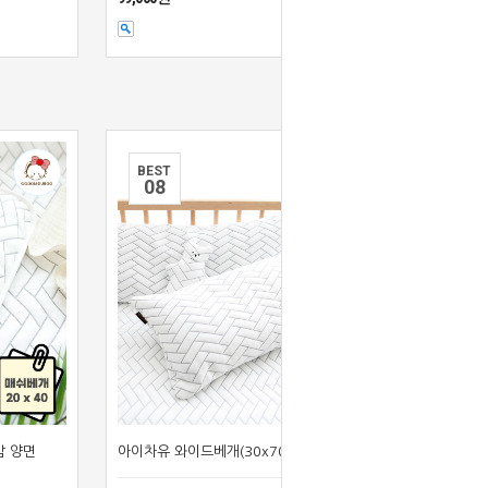
BEST
0
8
감 양면
아이차유 와이드베개(30x70) 냉감 바디필로우