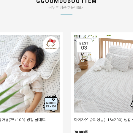
GGOOMDUBOO ITEM
꿈두부 상품 한눈에보기
BEST
0
3
아용(75x100) 냉감 쿨매트
아이차유 슈퍼싱글(115x200) 냉감
79,000원