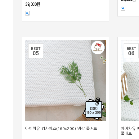
39,000원
BEST
BEST
0
5
0
6
아이차유 킹사이즈(160x200) 냉감 쿨매트
아이차유 베
쿨매트