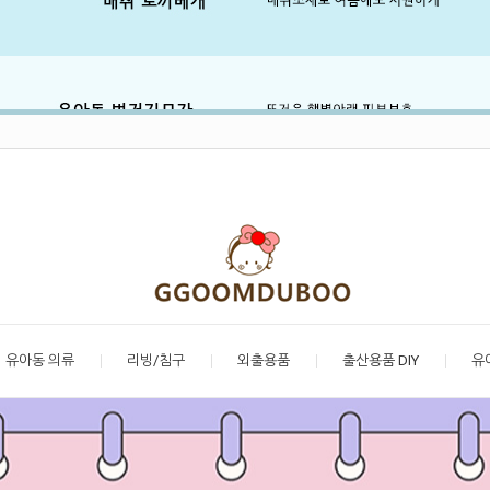
유아동 의류
리빙/침구
외출용품
출산용품 DIY
유