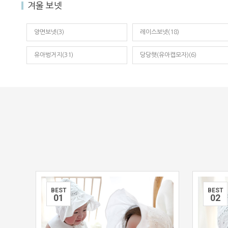
겨울 보넷
양면보넷(3)
레이스보넷(18)
유아벙거지(31)
당당햇(유아캡모자)(6)
BEST
BEST
0
1
0
2