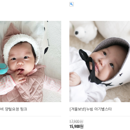
누비 양털요정 핑크
[겨울보넷]누빔 아기별스타
17,900원
15,900원