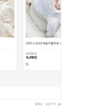
[레이스보넷]애슐리플라워 레이스
22,000원
16,900원
등록순
낮은가격
높은가격
브랜드순
판매순