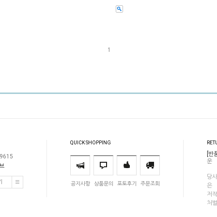
1
QUICK SHOPPING
RET
[반
9615
운
마브
당사
기
공지사항
상품문의
포토후기
주문조회
은
저작
처벌