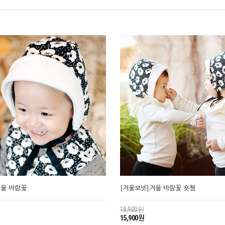
겨울 바람꽃
[겨울보넷]겨울 바람꽃 숏챙
18,900원
15,900원