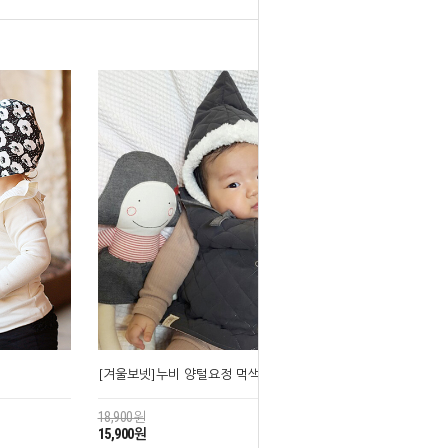
[겨울보넷]누비 양털요정 먹색
18,900원
15,900원