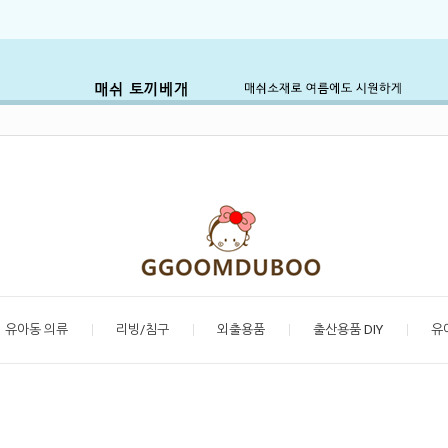
유아동 의류
리빙/침구
외출용품
출산용품 DIY
유