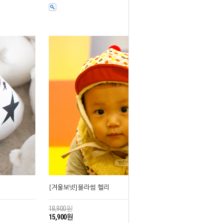
[겨울보넷]블라썸 헬리
18,900원
15,900원