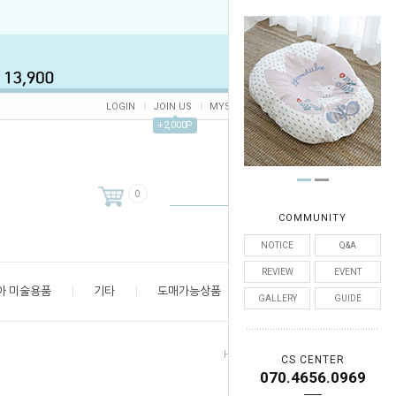
LOGIN
JOIN US
MYSHOP
CART /
0
ORDER
+2,000P
0
COMMUNITY
NOTICE
Q&A
REVIEW
EVENT
아 미술용품
기타
도매가능상품
엄마 공간
GALLERY
GUIDE
>
>
Home
유아 모자
겨울 보넷
CS CENTER
070.4656.0969