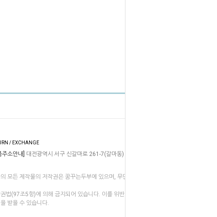
HOME
TOP
URN / EXCHANGE
품주소안내]
대전광역시 서구 신갈마로 261-7(갈마동) 쎄제이대한통
의 모든 제작물의 저작권은 꿈꾸는두부에 있으며, 무단복제나 도용
권법(97조5항)에 의해 금지되어 있습니다. 이를 위반시 법적인
을 받을 수 있습니다.