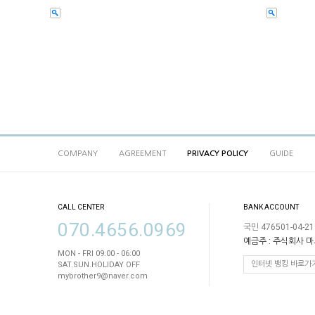
COMPANY
AGREEMENT
PRIVACY POLICY
GUIDE
CALL CENTER
BANK ACCOUNT
070.4656.0969
국민 476501-04-21
예금주 : 주식회사 
MON - FRI 09:00 - 06:00
인터넷 뱅킹 바로가
SAT.SUN.HOLIDAY OFF
mybrother9@naver.com