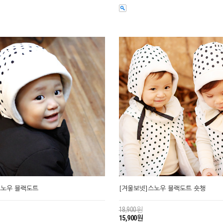
스노우 블랙도트
[겨울보넷]스노우 블랙도트 숏챙
18,900원
15,900원