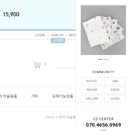
LOGIN
JOIN US
MYSHOP
CART /
0
ORDER
+2,000P
0
COMMUNITY
NOTICE
Q&A
REVIEW
EVENT
아 미술용품
기타
도매가능상품
엄마 공간
GALLERY
GUIDE
>
>
>
Home
유아 미술용품
유아물감
스프레이물감
CS CENTER
070.4656.0969