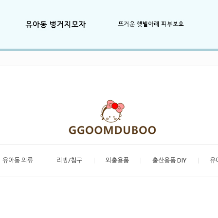
유아동 의류
리빙/침구
외출용품
출산용품 DIY
유