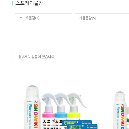
스프레이물감
스노우물감(7)
거품물감(5)
총
3
개의 상품이 있습니다.