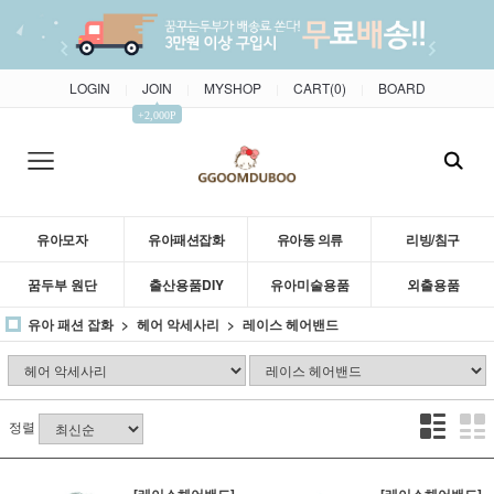
LOGIN
JOIN
MYSHOP
CART(
0
)
BOARD
|
|
|
|
▲
+2,000P
유아모자
유아패션잡화
유아동 의류
리빙/침구
꿈두부 원단
출산용품DIY
유아미술용품
외출용품
유아 패션 잡화
헤어 악세사리
레이스 헤어밴드
정렬