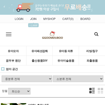
LOGIN
JOIN
MYSHOP
CART(
0
)
BOARD
|
|
|
|
▲
+2,000P
유아모자
유아패션잡화
유아동 의류
리빙/침구
꿈두부 원단
출산용품DIY
유아미술용품
외출용품
엄마 공간
정렬