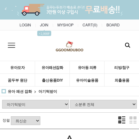
LOGIN
JOIN
MYSHOP
CART(
0
)
BOARD
|
|
|
|
▲
+2,000P
유아모자
유아패션잡화
유아동 의류
리빙/침구
꿈두부 원단
출산용품DIY
유아미술용품
외출용품
유아 패션 잡화
아기턱받이
정렬