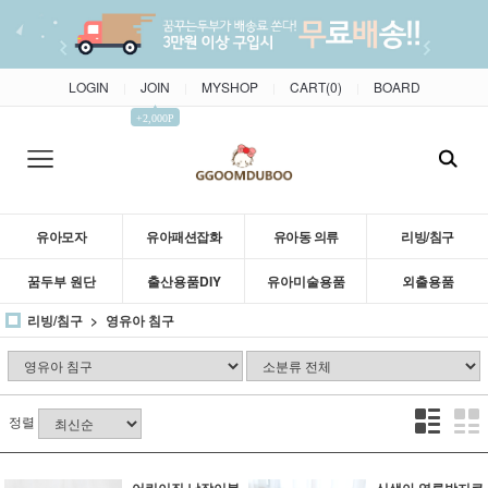
LOGIN
JOIN
MYSHOP
CART(
0
)
BOARD
|
|
|
|
▲
+2,000P
유아모자
유아패션잡화
유아동 의류
리빙/침구
꿈두부 원단
출산용품DIY
유아미술용품
외출용품
리빙/침구
영유아 침구
정렬